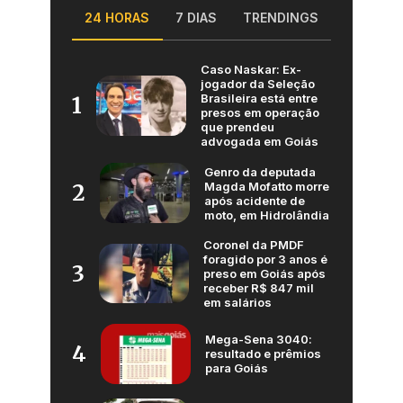
24 HORAS
7 DIAS
TRENDINGS
Caso Naskar: Ex-
jogador da Seleção
Brasileira está entre
1
presos em operação
que prendeu
advogada em Goiás
Genro da deputada
Magda Mofatto morre
2
após acidente de
moto, em Hidrolândia
Coronel da PMDF
foragido por 3 anos é
3
preso em Goiás após
receber R$ 847 mil
em salários
Mega-Sena 3040:
4
resultado e prêmios
para Goiás