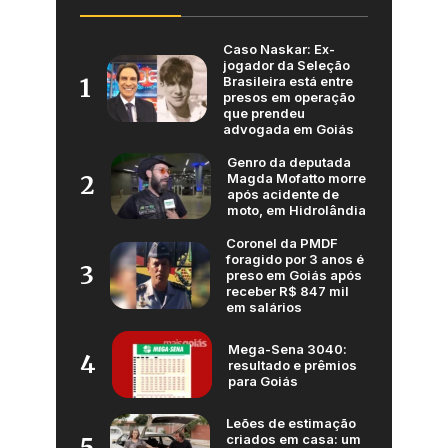
Caso Naskar: Ex-
jogador da Seleção
Brasileira está entre
1
presos em operação
que prendeu
advogada em Goiás
Genro da deputada
Magda Mofatto morre
2
após acidente de
moto, em Hidrolândia
Coronel da PMDF
foragido por 3 anos é
3
preso em Goiás após
receber R$ 847 mil
em salários
Mega-Sena 3040:
4
resultado e prêmios
para Goiás
Leões de estimação
criados em casa: um
5