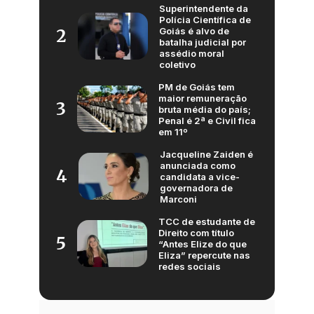
Superintendente da
Polícia Científica de
Goiás é alvo de
2
batalha judicial por
assédio moral
coletivo
PM de Goiás tem
maior remuneração
3
bruta média do país;
Penal é 2ª e Civil fica
em 11º
Jacqueline Zaiden é
anunciada como
4
candidata a vice-
governadora de
Marconi
TCC de estudante de
Direito com título
5
“Antes Elize do que
Eliza” repercute nas
redes sociais