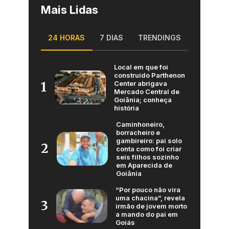
Mais Lidas
24 HORAS
7 DIAS
TRENDINGS
Local em que foi
construído Parthenon
Center abrigava
1
Mercado Central de
Goiânia; conheça
história
Caminhoneiro,
borracheiro e
gambireiro: pai solo
2
conta como foi criar
seis filhos sozinho
em Aparecida de
Goiânia
“Por pouco não vira
uma chacina”, revela
3
irmão de jovem morto
a mando do pai em
Goiás