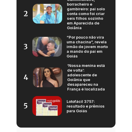
borracheiro e
gambireiro: pai solo
2
conta como foi criar
seis filhos sozinho
em Aparecida de
Goiânia
“Por pouco não vira
uma chacina”, revela
3
irmão de jovem morto
a mando do pai em
Goiás
‘Nossa menina está
de volta’:
adolescente de
4
Goiânia que
desapareceu na
França é localizada
Lotofácil 3757:
5
resultado e prêmios
para Goiás