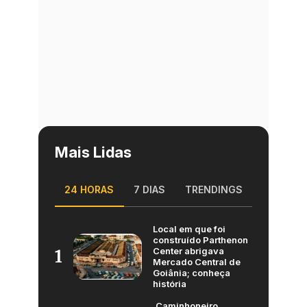
Mais Lidas
24 HORAS
7 DIAS
TRENDINGS
Local em que foi
construído Parthenon
Center abrigava
1
Mercado Central de
Goiânia; conheça
história
Caminhoneiro,