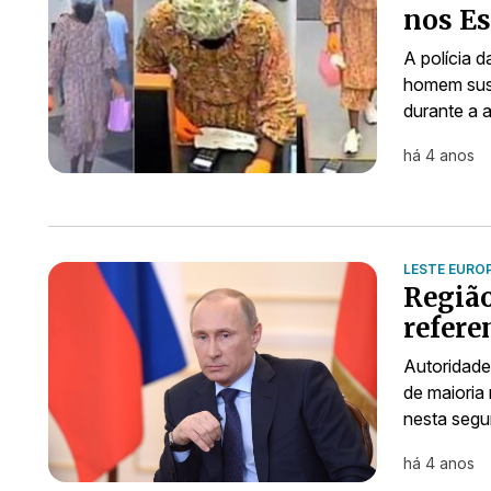
nos Es
A polícia 
homem susp
durante a 
há 4 anos
LESTE EURO
Regiã
refere
Autoridade
de maioria
nesta segu
há 4 anos