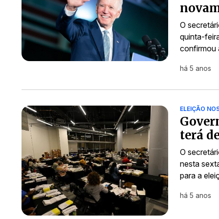
novam
O secretár
quinta-fei
confirmou 
há 5 anos
ELEIÇÃO NO
Govern
terá d
O secretár
nesta sext
para a ele
há 5 anos