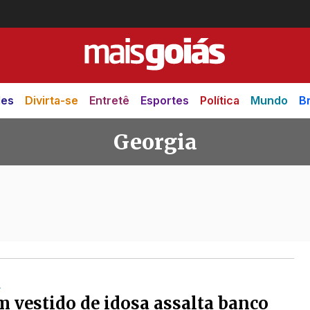
des
Divirta-se
Entretê
Esportes
Política
Mundo
Br
Georgia
A
vestido de idosa assalta banco