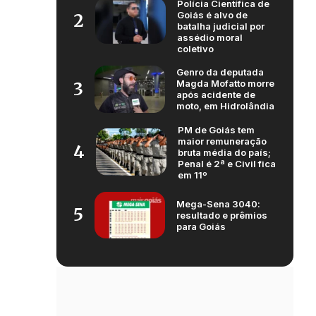
Polícia Científica de
Goiás é alvo de
2
batalha judicial por
assédio moral
coletivo
Genro da deputada
Magda Mofatto morre
3
após acidente de
moto, em Hidrolândia
PM de Goiás tem
maior remuneração
4
bruta média do país;
Penal é 2ª e Civil fica
em 11º
Mega-Sena 3040:
5
resultado e prêmios
para Goiás