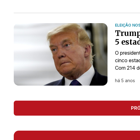
ELEIÇÃO NO
Trump 
5 esta
O presiden
cinco estad
Com 214 de
há 5 anos
PR