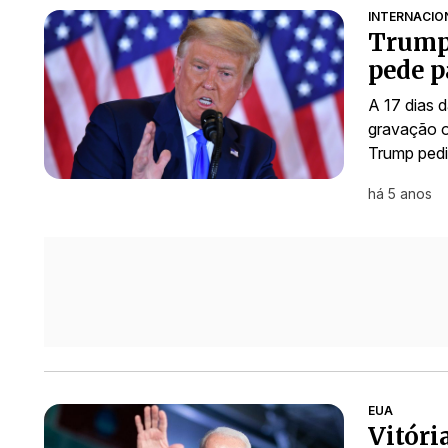
INTERNACIO
Trump 
pede p
A 17 dias 
gravação o
Trump pedi
há 5 anos
EUA
Vitóri