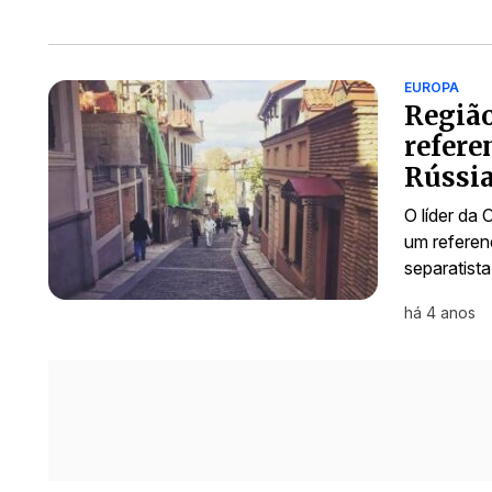
EUROPA
Região
refere
Rússi
O líder da 
um referend
separatist
há 4 anos