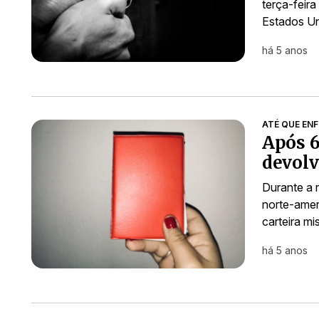
terça-feir
Estados Un
há 5 anos
ATÉ QUE ENFI
Após 6
devolv
Durante a 
norte-amer
carteira m
há 5 anos