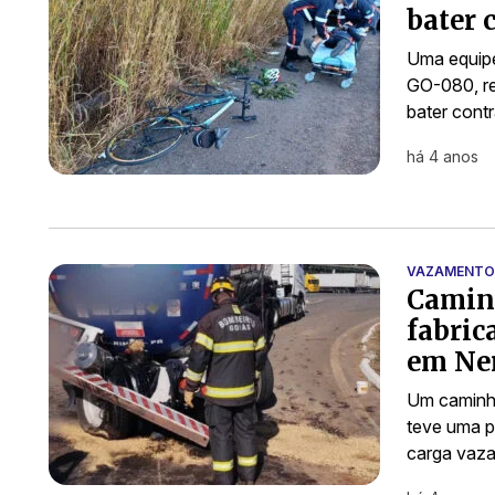
bater 
Uma equipe 
GO-080, re
bater cont
há 4 anos
VAZAMENTO
Caminh
fabric
em Ne
Um caminhã
teve uma p
carga vaza