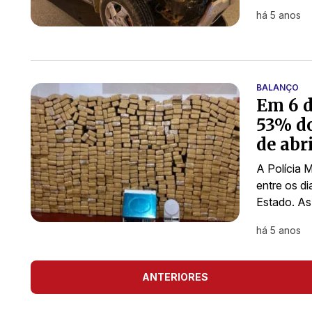
há 5 anos
BALANÇO
Em 6 d
53% do
de abr
A Polícia M
entre os d
Estado. As
há 5 anos
ANTERIORES