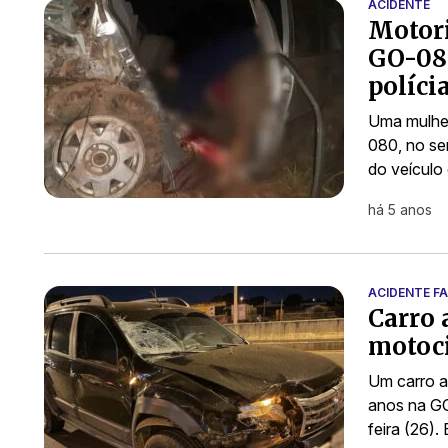
ACIDENTE
Motori
GO-080
políci
Uma mulhe
080, no se
do veículo
há 5 anos
ACIDENTE F
Carro 
motoci
Um carro a
anos na GO
feira (26)