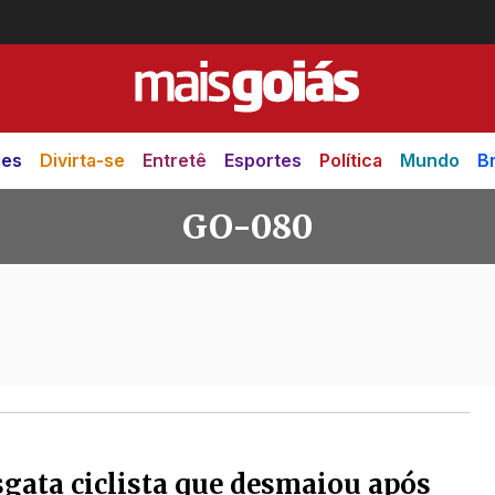
des
Divirta-se
Entretê
Esportes
Política
Mundo
Br
GO-080
gata ciclista que desmaiou após