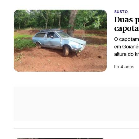
SUSTO
Duas p
capot
O capotame
em Goianés
altura do 
há 4 anos