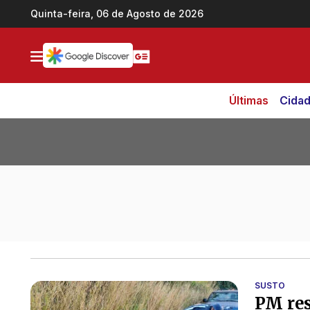
Ir direto pro conteúdo
Quinta-feira, 06 de Agosto de 2026
Últimas
Cida
Todas as notícias de GO-080
SUSTO
PM res