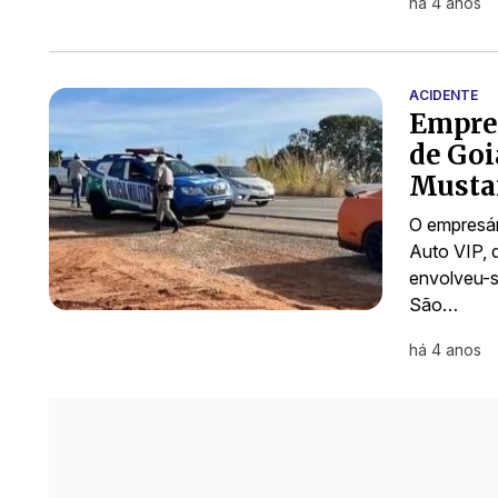
há 4 anos
ACIDENTE
Empres
de Goi
Musta
O empresá
Auto VIP, 
envolveu-s
São…
há 4 anos