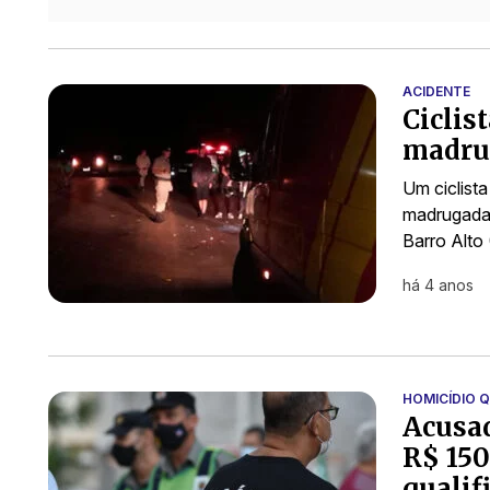
ACIDENTE
Ciclis
madru
Um ciclist
madrugada 
Barro Alto
há 4 anos
HOMICÍDIO 
Acusad
R$ 150
qualif