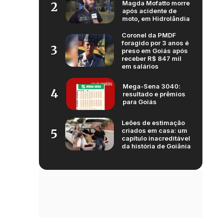
Magda Mofatto morre
2
após acidente de
moto, em Hidrolândia
Coronel da PMDF
foragido por 3 anos é
3
preso em Goiás após
receber R$ 847 mil
em salários
Mega-Sena 3040:
4
resultado e prêmios
para Goiás
Leões de estimação
criados em casa: um
5
capítulo inacreditável
da história de Goiânia