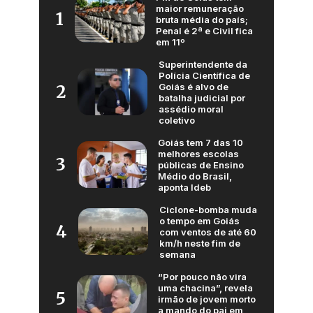
maior remuneração
1
bruta média do país;
Penal é 2ª e Civil fica
em 11º
Superintendente da
Polícia Científica de
Goiás é alvo de
2
batalha judicial por
assédio moral
coletivo
Goiás tem 7 das 10
melhores escolas
3
públicas de Ensino
Médio do Brasil,
aponta Ideb
Ciclone-bomba muda
o tempo em Goiás
4
com ventos de até 60
km/h neste fim de
semana
“Por pouco não vira
uma chacina”, revela
5
irmão de jovem morto
a mando do pai em