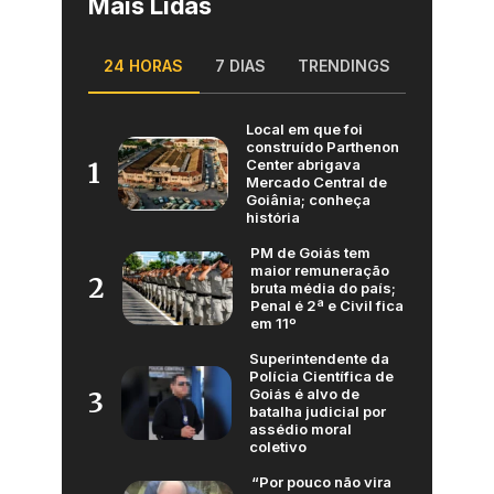
Mais Lidas
24 HORAS
7 DIAS
TRENDINGS
Local em que foi
construído Parthenon
Center abrigava
1
Mercado Central de
Goiânia; conheça
história
PM de Goiás tem
maior remuneração
2
bruta média do país;
Penal é 2ª e Civil fica
em 11º
Superintendente da
Polícia Científica de
Goiás é alvo de
3
batalha judicial por
assédio moral
coletivo
“Por pouco não vira