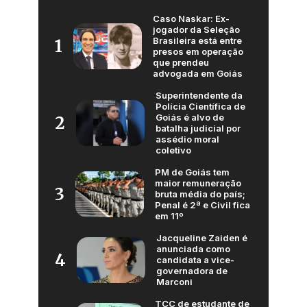
Caso Naskar: Ex-
jogador da Seleção
Brasileira está entre
1
presos em operação
que prendeu
advogada em Goiás
Superintendente da
Polícia Científica de
Goiás é alvo de
2
batalha judicial por
assédio moral
coletivo
PM de Goiás tem
maior remuneração
3
bruta média do país;
Penal é 2ª e Civil fica
em 11º
Jacqueline Zaiden é
anunciada como
4
candidata a vice-
governadora de
Marconi
TCC de estudante de