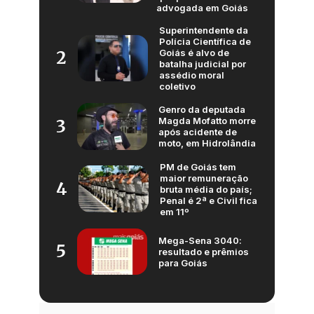
advogada em Goiás
Superintendente da
Polícia Científica de
Goiás é alvo de
2
batalha judicial por
assédio moral
coletivo
Genro da deputada
Magda Mofatto morre
3
após acidente de
moto, em Hidrolândia
PM de Goiás tem
maior remuneração
4
bruta média do país;
Penal é 2ª e Civil fica
em 11º
Mega-Sena 3040:
5
resultado e prêmios
para Goiás