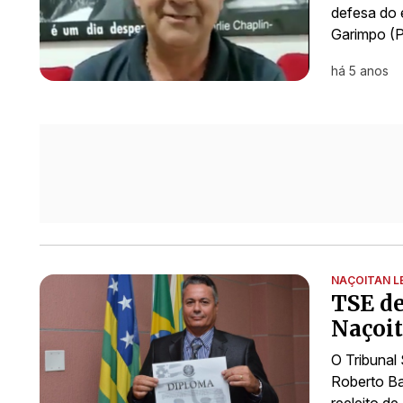
defesa do 
Garimpo (P
há 5 anos
NAÇOITAN L
TSE de
Naçoit
O Tribunal 
Roberto Bar
reeleito d