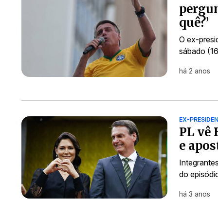
pergun
quê?’
O ex-presid
sábado (16
há 2 anos
EX-PRESIDE
PL vê 
e apos
Integrante
do episódi
há 3 anos