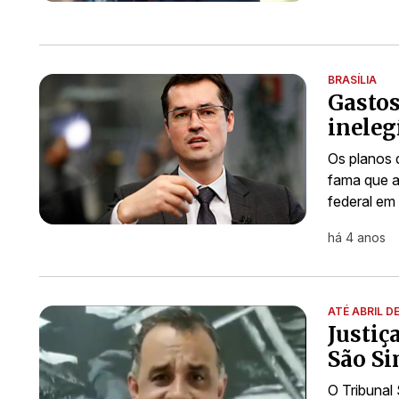
BRASÍLIA
Gastos
ineleg
Os planos 
fama que a
federal em
há 4 anos
ATÉ ABRIL D
Justiç
São Si
O Tribunal