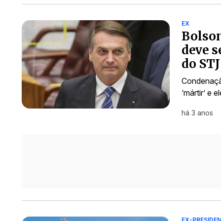
EX
Bolson
deve s
do STJ
Condenação
‘mártir’ e 
há 3 anos
EX-PRESIDE