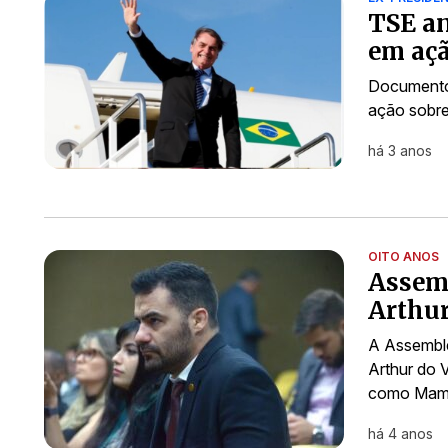
TSE an
em açã
Documento 
ação sobre
há 3 anos
OITO ANOS
Assemb
Arthur
A Assemble
Arthur do V
como Mamã
há 4 anos