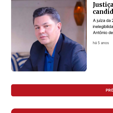
Justiç
candid
A juíza da 
inelegibili
Antônio de
há 5 anos
PR