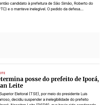
então candidato à prefeitura de São Simão, Roberto do
TC) e o manteve inelegível. O pedido da defesa…
EITE
termina posse do prefeito de Iporá,
an Leite
Superior Eleitoral (TSE), por meio do presidente Luis
roso, decidiu suspender a inelegibilidade do prefeito
e Iporá, Naçoitan Leite (PSDB), que havia sido condenado