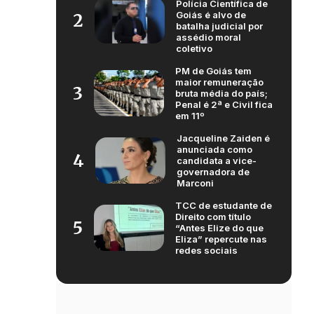
Polícia Científica de
Goiás é alvo de
2
batalha judicial por
assédio moral
coletivo
PM de Goiás tem
maior remuneração
3
bruta média do país;
Penal é 2ª e Civil fica
em 11º
Jacqueline Zaiden é
anunciada como
4
candidata a vice-
governadora de
Marconi
TCC de estudante de
Direito com título
5
“Antes Elize do que
Eliza” repercute nas
redes sociais