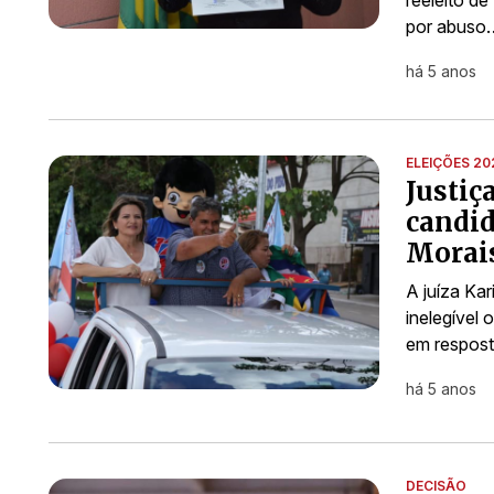
por abuso
há 5 anos
ELEIÇÕES 20
Justiç
candid
Morai
A juíza Kar
inelegível
em respost
há 5 anos
DECISÃO