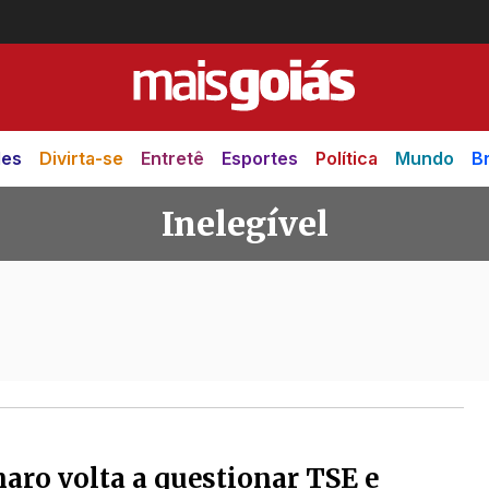
des
Divirta-se
Entretê
Esportes
Política
Mundo
Br
Inelegível
aro volta a questionar TSE e