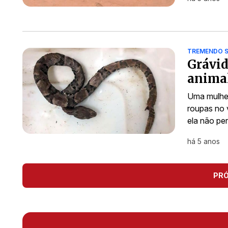
TREMENDO 
Grávid
animal
Uma mulher
roupas no v
ela não pe
há 5 anos
PR