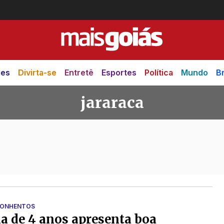
des
Divirta-se
Entretê
Esportes
Política
Mundo
Br
jararaca
ÇONHENTOS
 de 4 anos apresenta boa