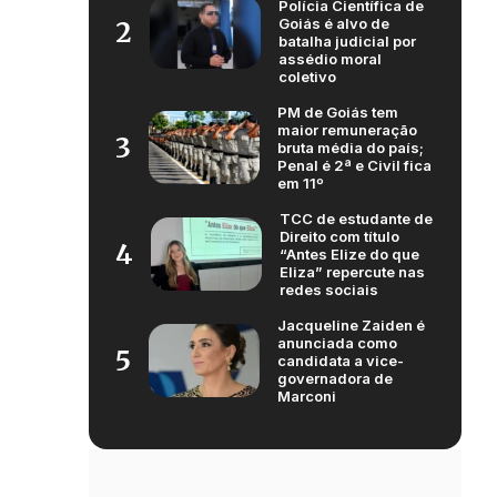
Polícia Científica de
Goiás é alvo de
2
batalha judicial por
assédio moral
coletivo
PM de Goiás tem
maior remuneração
3
bruta média do país;
Penal é 2ª e Civil fica
em 11º
TCC de estudante de
Direito com título
4
“Antes Elize do que
Eliza” repercute nas
redes sociais
Jacqueline Zaiden é
anunciada como
5
candidata a vice-
governadora de
Marconi