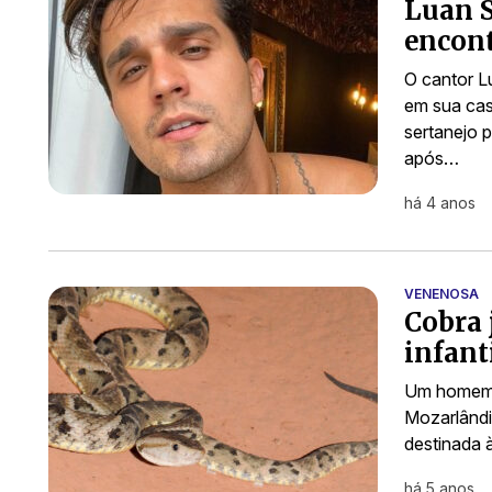
Luan 
encont
O cantor L
em sua cas
sertanejo 
após…
há 4 anos
VENENOSA
Cobra 
infant
Um homem q
Mozarlândi
destinada à
há 5 anos