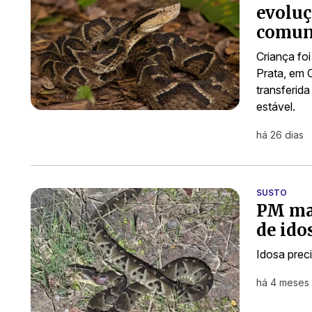
evoluç
comun
Criança fo
Prata, em 
transferid
estável.
há 26 dias
SUSTO
PM mat
de ido
Idosa prec
há 4 meses