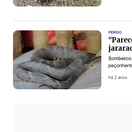
PERIGO
“Parec
jarara
Bombeiros 
peçonhento
há 2 anos