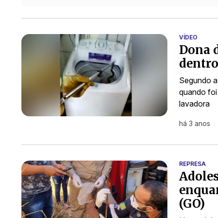
VÍDEO
Dona d
dentro
Segundo a 
quando foi
lavadora
há 3 anos
REPRESA
Adoles
enqua
(GO)