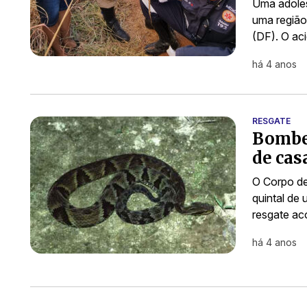
Uma adoles
uma região
(DF). O ac
há 4 anos
RESGATE
Bombei
de cas
O Corpo de
quintal de
resgate a
há 4 anos