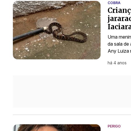
COBRA
Crianç
jarara
Iaciar
Uma menina
da sala de
Any Luiza
há 4 anos
PERIGO