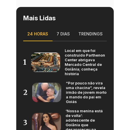
Mais Lidas
24 HORAS
7 DIAS
TRENDINGS
Local em que foi
construído Parthenon
Center abrigava
1
Mercado Central de
Goiânia; conheça
história
“Por pouco não vira
uma chacina”, revela
2
irmão de jovem morto
a mando do pai em
Goiás
‘Nossa menina está
de volta’:
adolescente de
3
Goiânia que
desapareceu na