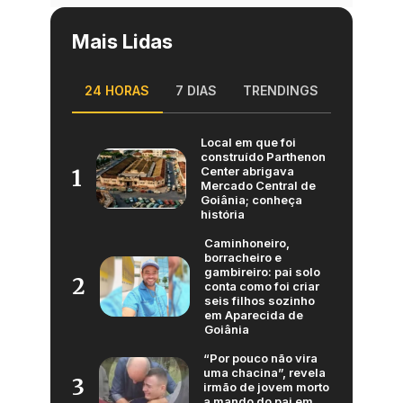
Mais Lidas
24 HORAS
7 DIAS
TRENDINGS
Local em que foi
construído Parthenon
Center abrigava
1
Mercado Central de
Goiânia; conheça
história
Caminhoneiro,
borracheiro e
gambireiro: pai solo
2
conta como foi criar
seis filhos sozinho
em Aparecida de
Goiânia
“Por pouco não vira
uma chacina”, revela
3
irmão de jovem morto
a mando do pai em