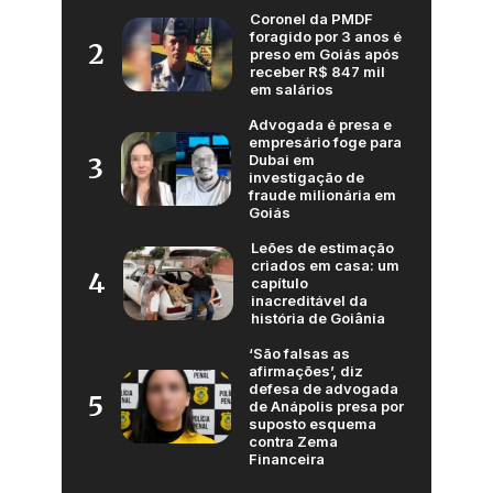
Coronel da PMDF
foragido por 3 anos é
2
preso em Goiás após
receber R$ 847 mil
em salários
Advogada é presa e
empresário foge para
Dubai em
3
investigação de
fraude milionária em
Goiás
Leões de estimação
criados em casa: um
4
capítulo
inacreditável da
história de Goiânia
‘São falsas as
afirmações’, diz
defesa de advogada
5
de Anápolis presa por
suposto esquema
contra Zema
Financeira