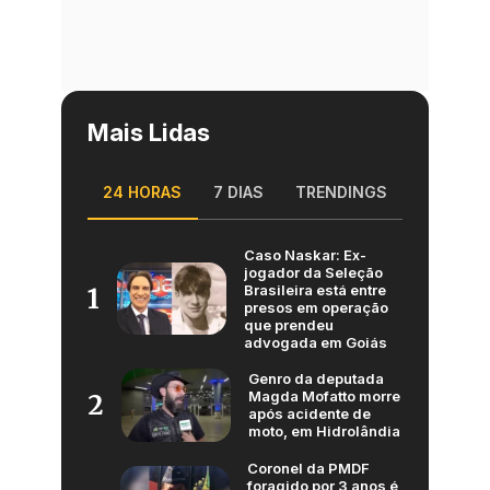
Mais Lidas
24 HORAS
7 DIAS
TRENDINGS
Caso Naskar: Ex-
jogador da Seleção
Brasileira está entre
1
presos em operação
que prendeu
advogada em Goiás
Genro da deputada
Magda Mofatto morre
2
após acidente de
moto, em Hidrolândia
Coronel da PMDF
foragido por 3 anos é