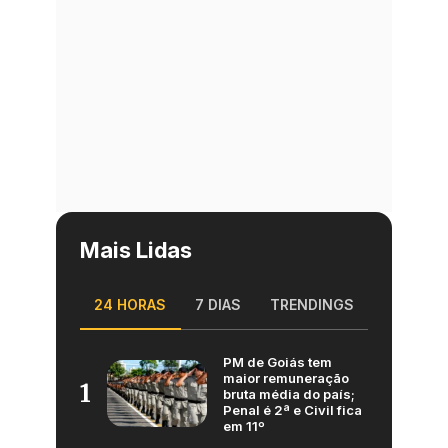
Mais Lidas
24 HORAS
7 DIAS
TRENDINGS
PM de Goiás tem
maior remuneração
1
bruta média do país;
Penal é 2ª e Civil fica
em 11º