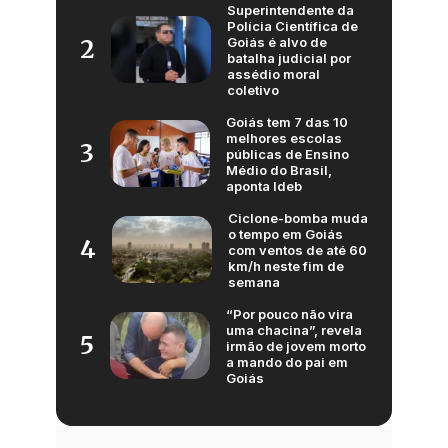
Superintendente da
Polícia Científica de
Goiás é alvo de
2
batalha judicial por
assédio moral
coletivo
Goiás tem 7 das 10
melhores escolas
3
públicas de Ensino
Médio do Brasil,
aponta Ideb
Ciclone-bomba muda
o tempo em Goiás
4
com ventos de até 60
km/h neste fim de
semana
“Por pouco não vira
uma chacina”, revela
5
irmão de jovem morto
a mando do pai em
Goiás