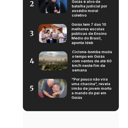
Goiás é alvo de
2
batalha judicial por
assédio moral
coletivo
Goiás tem 7 das 10
melhores escolas
3
públicas de Ensino
Médio do Brasil,
aponta Ideb
Ciclone-bomba muda
o tempo em Goiás
4
com ventos de até 60
km/h neste fim de
semana
“Por pouco não vira
uma chacina”, revela
5
irmão de jovem morto
a mando do pai em
Goiás