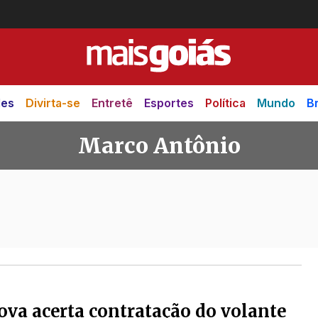
des
Divirta-se
Entretê
Esportes
Política
Mundo
Br
Marco Antônio
nio
ova acerta contratação do volante