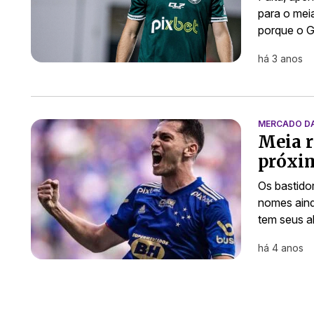
para o mei
porque o G
há 3 anos
MERCADO D
Meia r
próxim
Os bastido
nomes aind
tem seus a
há 4 anos