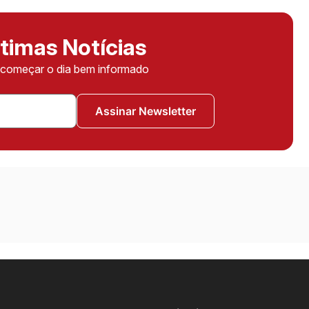
timas Notícias
ê começar o dia bem informado
Assinar Newsletter