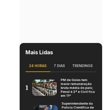
Mais Lidas
24 HORAS
7 DIAS
TRENDINGS
PM de Goiás tem
maior remuneração
1
bruta média do país;
Penal é 2ª e Civil fica
em 11º
Superintendente da
Polícia Científica de