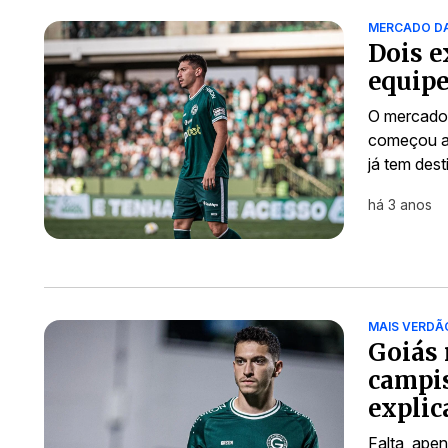
MERCADO D
Dois e
equipe
O mercado 
começou a 
já tem des
há 3 anos
MAIS VERDÃ
Goiás 
campis
explic
Falta, apen