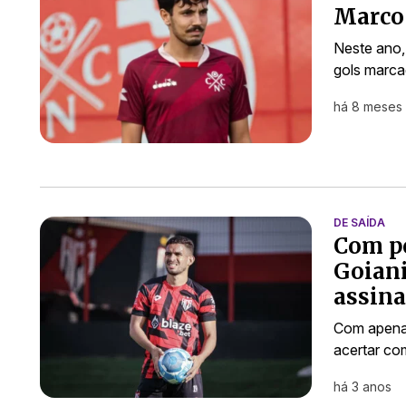
Marco 
Neste ano,
gols marca
há 8 meses
DE SAÍDA
Com po
Goiani
assin
Com apenas 
acertar co
há 3 anos