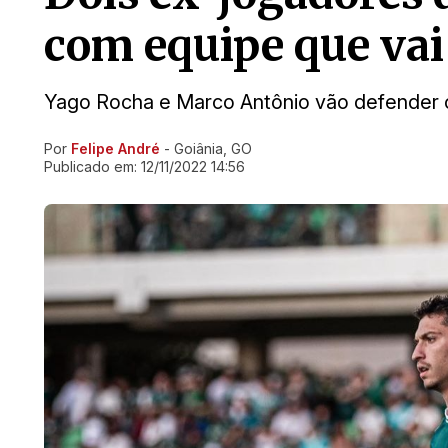
com equipe que vai 
Yago Rocha e Marco Antônio vão defender o
Por
Felipe André
- Goiânia, GO
Ir direto pra matéria
Publicado em:
12/11/2022 14:56