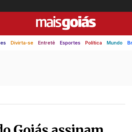
des
Divirta-se
Entretê
Esportes
Política
Mundo
Br
do Goiás assinam