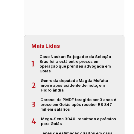
Mais Lidas
Caso Naskar: Ex-jogador da Seleção
Brasileira está entre presos em
1
operação que prendeu advogada em
Goiás
Genro da deputada Magda Mofatto
2
morre após acidente de moto, em
Hidrolândia
Coronel da PMDF foragido por 3 anos é
3
preso em Goiás após receber R$ 847
mil em salários
Mega-Sena 3040: resultado e prêmios
4
para Goiás
Leões de estimação criados em casa: