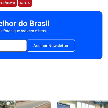
PERÁRIO/PR
SÉRIE C
lhor do Brasil
s fatos que movem o brasil
Assinar Newsletter