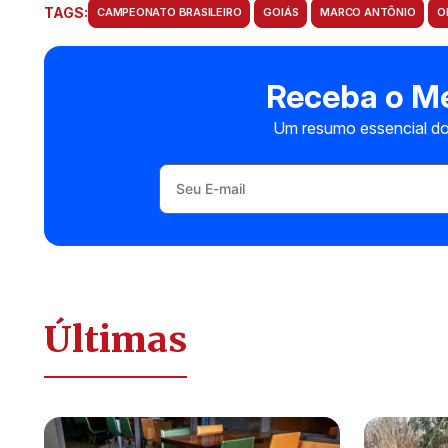
TAGS:
CAMPEONATO BRASILEIRO
GOIÁS
MARCO ANTÔNIO
O
Receba o Me
Um resumo essencial do
Últimas