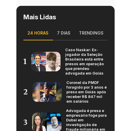
Mais Lidas
24 HORAS
7 DIAS
TRENDINGS
Caso Naskar: Ex-
jogador da Seleção
Brasileira está entre
1
presos em operação
que prendeu
advogada em Goiás
Coronel da PMDF
foragido por 3 anos é
2
preso em Goiás após
receber R$ 847 mil
em salários
Advogada é presa e
empresário foge para
Dubai em
3
investigação de
fraude milionária em