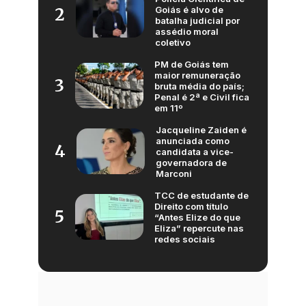
Goiás é alvo de
2
batalha judicial por
assédio moral
coletivo
PM de Goiás tem
maior remuneração
3
bruta média do país;
Penal é 2ª e Civil fica
em 11º
Jacqueline Zaiden é
anunciada como
4
candidata a vice-
governadora de
Marconi
TCC de estudante de
Direito com título
5
“Antes Elize do que
Eliza” repercute nas
redes sociais