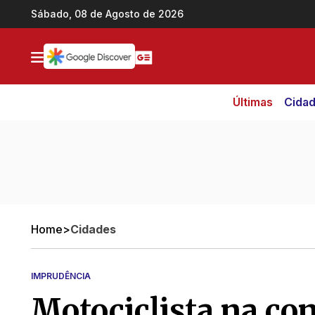
Ir direto pro conteúdo
Sábado, 08 de Agosto de 2026
Últimas
Cida
Home
>
Cidades
IMPRUDÊNCIA
Motociclista na co