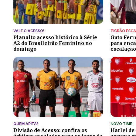
VALE O ACESSO!
TIGRÃO ESC
Planalto acesso histórico à Série
Guto Ferr
A2 do Brasileirão Feminino no
para encar
domingo
escalação
QUEM APITA?
NOVO TIME
Divisão de Acesso: confira os
Harlei de
árbitros escalados para os jogos da
assume ge