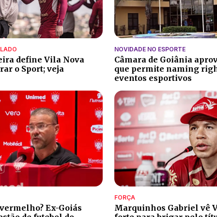
ALADO
NOVIDADE NO ESPORTE
eira define Vila Nova
Câmara de Goiânia aprov
ar o Sport; veja
que permite naming rig
eventos esportivos
FORÇA
 vermelho? Ex-Goiás
Marquinhos Gabriel vê V
stão de futebol do
forte para brigar pelo tít