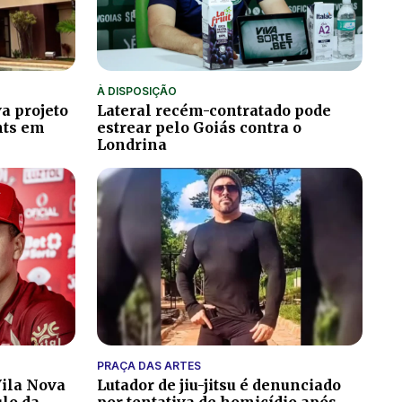
À DISPOSIÇÃO
a projeto
Lateral recém-contratado pode
hts em
estrear pelo Goiás contra o
Londrina
PRAÇA DAS ARTES
ila Nova
Lutador de jiu-jitsu é denunciado
ulo da
por tentativa de homicídio após