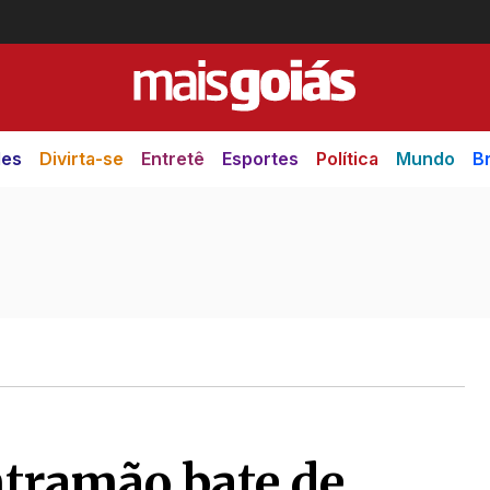
des
Divirta-se
Entretê
Esportes
Política
Mundo
Br
ntramão bate de