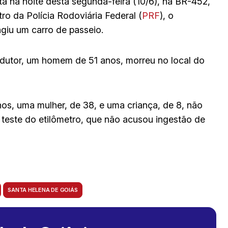
sta na noite desta segunda-feira (10/6), na BR-452,
o da Polícia Rodoviária Federal (
PRF
), o
giu um carro de passeio.
dutor, um homem de 51 anos, morreu no local do
s, uma mulher, de 38, e uma criança, de 8, não
 teste do etilômetro, que não acusou ingestão de
SANTA HELENA DE GOIÁS