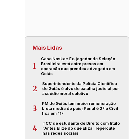
Mais Lidas
Caso Naskar: Ex-jogador da Seleção
Brasileira está entre presos em
1
operação que prendeu advogada em
Goiás
Superintendente da Polícia Científica
2
de Goiás é alvo de batalha judicial por
assédio moral coletivo
PM de Goiás tem maior remuneração
3
bruta média do país; Penal é 2ª e Civil
fica em 11º
TCC de estudante de Direito com título
4
“Antes Elize do que Eliza” repercute
nas redes sociais