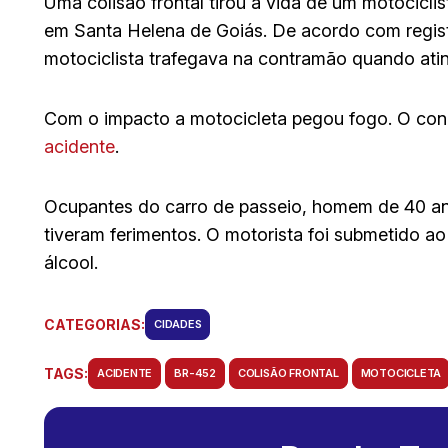
Uma colisão frontal tirou a vida de um motocicli
em Santa Helena de Goiás. De acordo com registr
motociclista trafegava na contramão quando atin
Com o impacto a motocicleta pegou fogo. O con
acidente
.
Ocupantes do carro de passeio, homem de 40 ano
tiveram ferimentos. O motorista foi submetido ao
álcool.
CATEGORIAS:
CIDADES
TAGS:
ACIDENTE
BR-452
COLISÃO FRONTAL
MOTOCICLETA