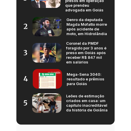
presos em operação
que prendeu
advogada em Goiás
Genro da deputada
Magda Mofatto morre
2
após acidente de
moto, em Hidrolândia
Coronel da PMDF
foragido por 3 anos é
3
preso em Goiás após
receber R$ 847 mil
em salários
Mega-Sena 3040:
4
resultado e prêmios
para Goiás
Leões de estimação
criados em casa: um
5
capítulo inacreditável
da história de Goiânia