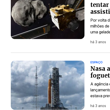
tentar
assist
Por volta d
milhões de
uma geladei
há 3 anos
ESPAÇO
Nasa a
foguet
A agência 
lançamento
estava pre
há 3 anos