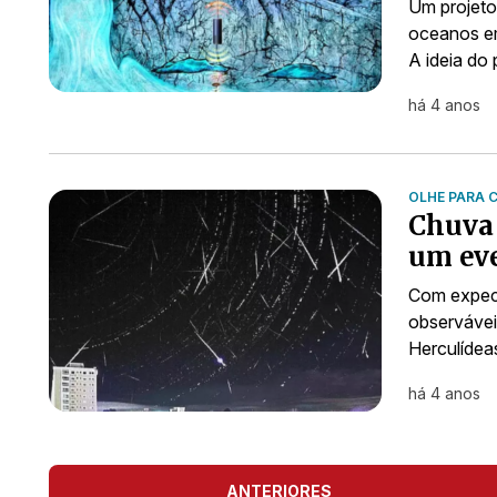
Um projeto
oceanos em
A ideia do
há 4 anos
OLHE PARA 
Chuva 
um eve
Com expect
observávei
Herculídea
há 4 anos
ANTERIORES