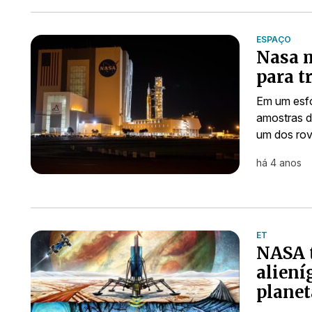
ESPAÇO
Nasa m
para t
Em um esfor
amostras d
um dos rov
há 4 anos
ET
NASA t
aliení
planet