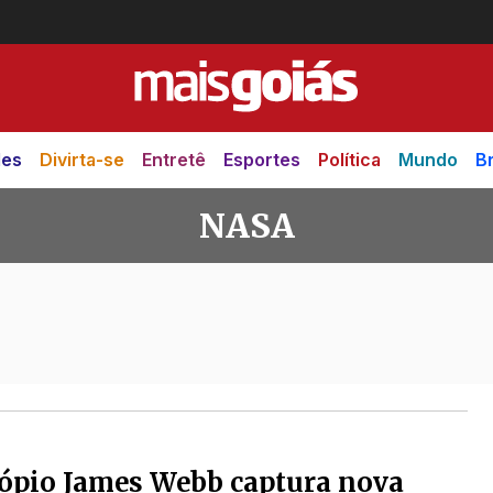
des
Divirta-se
Entretê
Esportes
Política
Mundo
Br
NASA
ópio James Webb captura nova