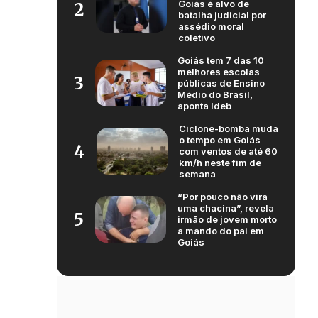
Goiás é alvo de
2
batalha judicial por
assédio moral
coletivo
Goiás tem 7 das 10
melhores escolas
3
públicas de Ensino
Médio do Brasil,
aponta Ideb
Ciclone-bomba muda
o tempo em Goiás
4
com ventos de até 60
km/h neste fim de
semana
“Por pouco não vira
uma chacina”, revela
5
irmão de jovem morto
a mando do pai em
Goiás