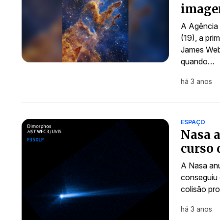
imagem
A Agência 
(19), a pri
James Webb
quando…
há 3 anos
ESPAÇO
Nasa a
curso 
A Nasa anu
conseguiu 
colisão pr
há 3 anos