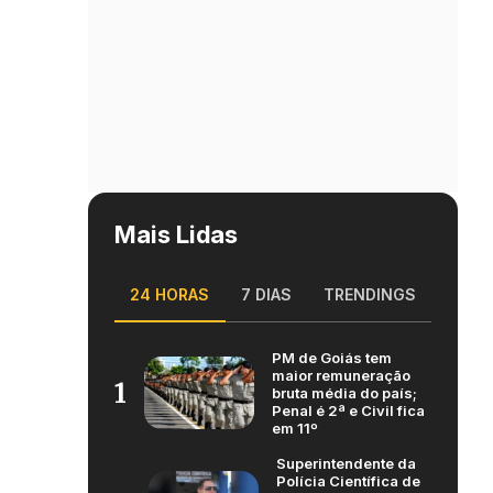
Mais Lidas
24 HORAS
7 DIAS
TRENDINGS
PM de Goiás tem
maior remuneração
1
bruta média do país;
Penal é 2ª e Civil fica
em 11º
Superintendente da
Polícia Científica de