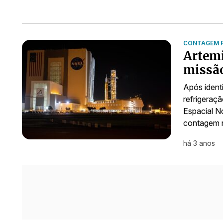
CONTAGEM R
Artemi
missão
Após ident
refrigeraç
Espacial N
contagem r
há 3 anos