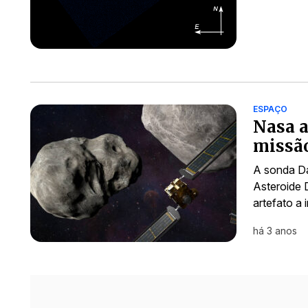
ESPAÇO
Nasa a
missão
A sonda Da
Asteroide D
artefato a
há 3 anos