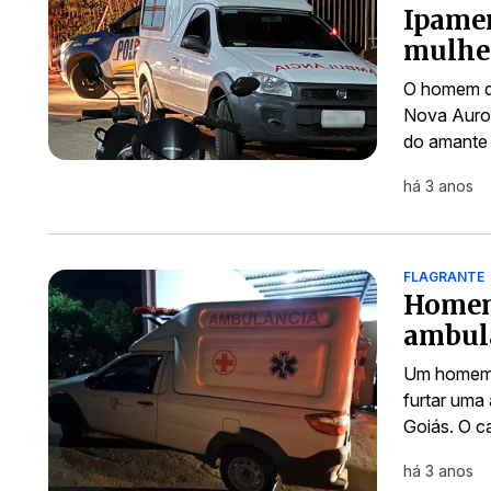
Ipamer
mulher
O homem de
Nova Auror
do amante
há 3 anos
FLAGRANTE
Homem 
ambul
Um homem, 
furtar uma 
Goiás. O c
há 3 anos