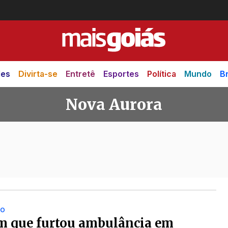
des
Divirta-se
Entretê
Esportes
Política
Mundo
Br
Nova Aurora
a
ÃO
 que furtou ambulância em