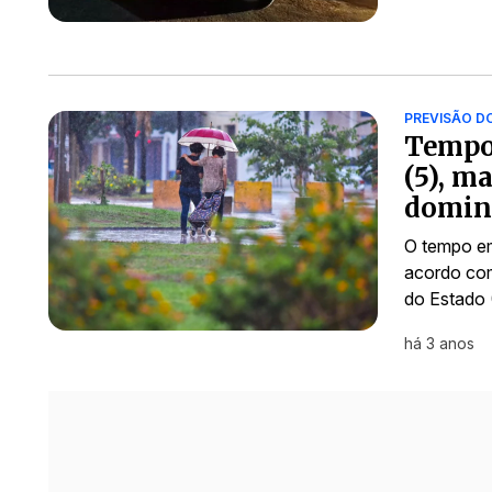
PREVISÃO D
Tempo 
(5), m
domin
O tempo em
acordo com
do Estado 
há 3 anos