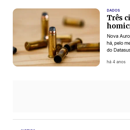
DADOS
Três c
homicí
Nova Auror
há, pelo m
do Datasus
há 4 anos