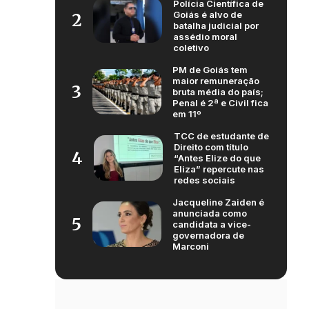
Polícia Científica de
Goiás é alvo de
2
batalha judicial por
assédio moral
coletivo
PM de Goiás tem
maior remuneração
3
bruta média do país;
Penal é 2ª e Civil fica
em 11º
TCC de estudante de
Direito com título
4
“Antes Elize do que
Eliza” repercute nas
redes sociais
Jacqueline Zaiden é
anunciada como
5
candidata a vice-
governadora de
Marconi