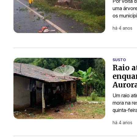
Por volta d
uma árvore
os municíp
há 4 anos
SUSTO
Raio a
enquan
Auror
Um raio ati
mora na re
quinta-fei
há 4 anos