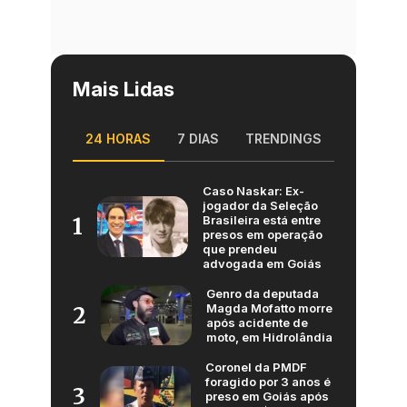
Mais Lidas
24 HORAS
7 DIAS
TRENDINGS
Caso Naskar: Ex-
jogador da Seleção
Brasileira está entre
1
presos em operação
que prendeu
advogada em Goiás
Genro da deputada
Magda Mofatto morre
2
após acidente de
moto, em Hidrolândia
Coronel da PMDF
foragido por 3 anos é
3
preso em Goiás após