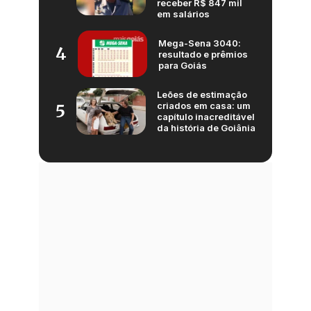
receber R$ 847 mil
em salários
Mega-Sena 3040:
4
resultado e prêmios
para Goiás
Leões de estimação
criados em casa: um
5
capítulo inacreditável
da história de Goiânia