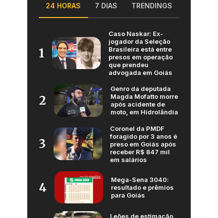
24 HORAS
7 DIAS
TRENDINGS
Caso Naskar: Ex-
jogador da Seleção
Brasileira está entre
1
presos em operação
que prendeu
advogada em Goiás
Genro da deputada
Magda Mofatto morre
2
após acidente de
moto, em Hidrolândia
Coronel da PMDF
foragido por 3 anos é
3
preso em Goiás após
receber R$ 847 mil
em salários
Mega-Sena 3040:
4
resultado e prêmios
para Goiás
Leões de estimação