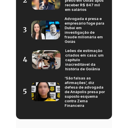
2
preso em Goiás após
receber R$ 847 mil
em salários
Advogada é presa e
empresário foge para
Dubai em
3
investigação de
fraude milionária em
Goiás
Leões de estimação
criados em casa: um
4
capítulo
inacreditável da
história de Goiânia
‘São falsas as
afirmações’, diz
defesa de advogada
5
de Anápolis presa por
suposto esquema
contra Zema
Financeira