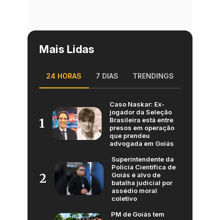
Mais Lidas
24 HORAS
7 DIAS
TRENDINGS
Caso Naskar: Ex-
jogador da Seleção
Brasileira está entre
1
presos em operação
que prendeu
advogada em Goiás
Superintendente da
Polícia Científica de
Goiás é alvo de
2
batalha judicial por
assédio moral
coletivo
PM de Goiás tem