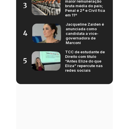
maior remuneração
3
bruta média do país;
Penal é 2ª e Civil fica
em 11º
Jacqueline Zaiden é
anunciada como
4
candidata a vice-
governadora de
Marconi
TCC de estudante de
Direito com título
5
“Antes Elize do que
Eliza” repercute nas
redes sociais