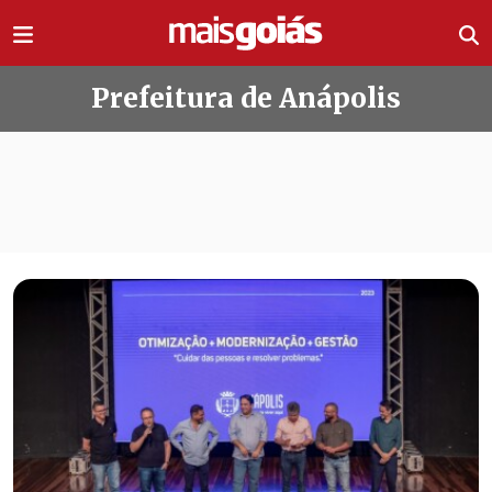
Ir direto pro conteúdo
Prefeitura de Anápolis
Todas as notícias de Prefeitura de 