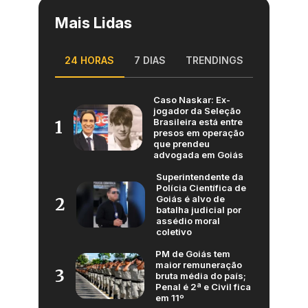
Mais Lidas
24 HORAS
7 DIAS
TRENDINGS
Caso Naskar: Ex-
jogador da Seleção
Brasileira está entre
1
presos em operação
que prendeu
advogada em Goiás
Superintendente da
Polícia Científica de
Goiás é alvo de
2
batalha judicial por
assédio moral
coletivo
PM de Goiás tem
maior remuneração
3
bruta média do país;
Penal é 2ª e Civil fica
em 11º