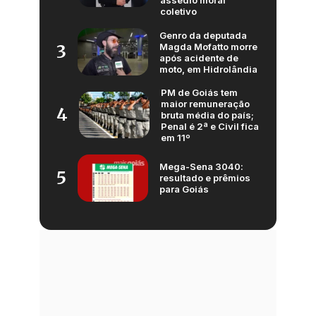
assédio moral
coletivo
Genro da deputada
Magda Mofatto morre
3
após acidente de
moto, em Hidrolândia
PM de Goiás tem
maior remuneração
4
bruta média do país;
Penal é 2ª e Civil fica
em 11º
Mega-Sena 3040:
5
resultado e prêmios
para Goiás