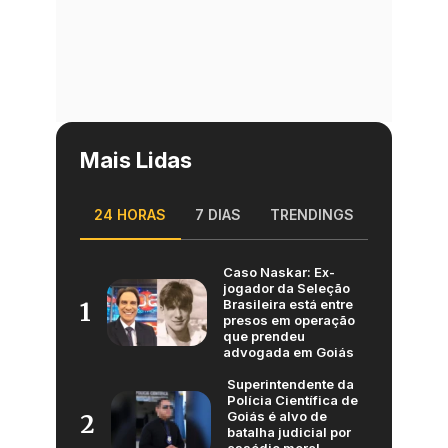
Mais Lidas
24 HORAS
7 DIAS
TRENDINGS
Caso Naskar: Ex-
jogador da Seleção
Brasileira está entre
1
presos em operação
que prendeu
advogada em Goiás
Superintendente da
Polícia Científica de
Goiás é alvo de
2
batalha judicial por