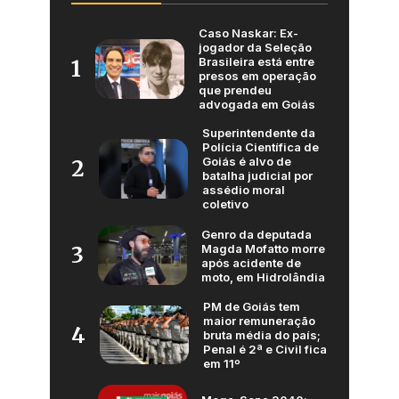
Caso Naskar: Ex-
jogador da Seleção
Brasileira está entre
1
presos em operação
que prendeu
advogada em Goiás
Superintendente da
Polícia Científica de
Goiás é alvo de
2
batalha judicial por
assédio moral
coletivo
Genro da deputada
Magda Mofatto morre
3
após acidente de
moto, em Hidrolândia
PM de Goiás tem
maior remuneração
4
bruta média do país;
Penal é 2ª e Civil fica
em 11º