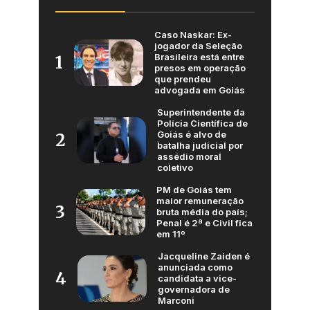
Caso Naskar: Ex-
jogador da Seleção
Brasileira está entre
1
presos em operação
que prendeu
advogada em Goiás
Superintendente da
Polícia Científica de
Goiás é alvo de
2
batalha judicial por
assédio moral
coletivo
PM de Goiás tem
maior remuneração
3
bruta média do país;
Penal é 2ª e Civil fica
em 11º
Jacqueline Zaiden é
anunciada como
4
candidata a vice-
governadora de
Marconi