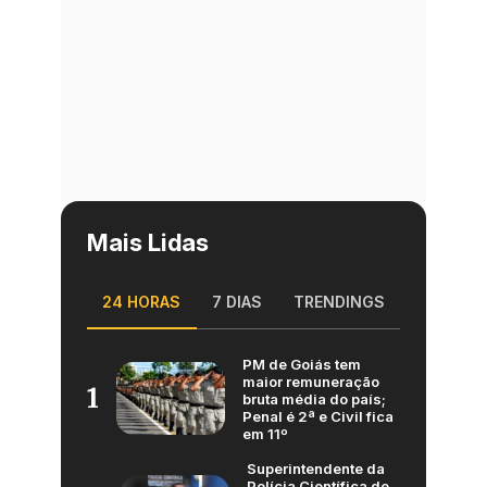
Mais Lidas
24 HORAS
7 DIAS
TRENDINGS
PM de Goiás tem
maior remuneração
1
bruta média do país;
Penal é 2ª e Civil fica
em 11º
Superintendente da
Polícia Científica de