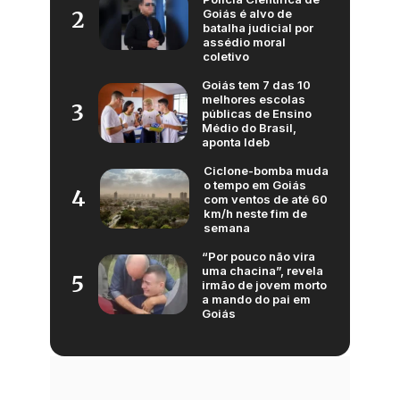
Goiás é alvo de
2
batalha judicial por
assédio moral
coletivo
Goiás tem 7 das 10
melhores escolas
3
públicas de Ensino
Médio do Brasil,
aponta Ideb
Ciclone-bomba muda
o tempo em Goiás
4
com ventos de até 60
km/h neste fim de
semana
“Por pouco não vira
uma chacina”, revela
5
irmão de jovem morto
a mando do pai em
Goiás