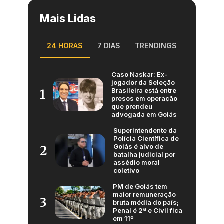
Mais Lidas
24 HORAS
7 DIAS
TRENDINGS
Caso Naskar: Ex-
jogador da Seleção
Brasileira está entre
1
presos em operação
que prendeu
advogada em Goiás
Superintendente da
Polícia Científica de
Goiás é alvo de
2
batalha judicial por
assédio moral
coletivo
PM de Goiás tem
maior remuneração
3
bruta média do país;
Penal é 2ª e Civil fica
em 11º