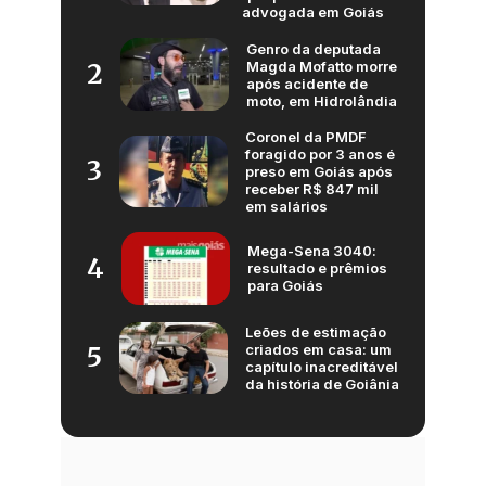
advogada em Goiás
Genro da deputada
Magda Mofatto morre
2
após acidente de
moto, em Hidrolândia
Coronel da PMDF
foragido por 3 anos é
3
preso em Goiás após
receber R$ 847 mil
em salários
Mega-Sena 3040:
4
resultado e prêmios
para Goiás
Leões de estimação
criados em casa: um
5
capítulo inacreditável
da história de Goiânia