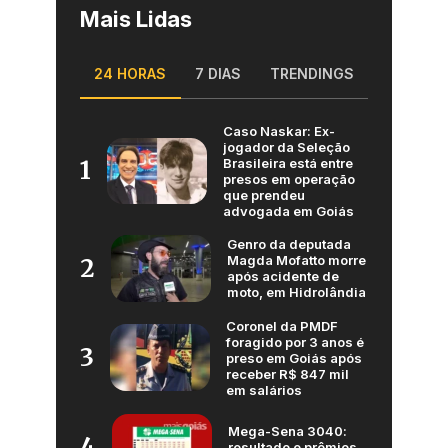
Mais Lidas
24 HORAS
7 DIAS
TRENDINGS
Caso Naskar: Ex-
jogador da Seleção
Brasileira está entre
1
presos em operação
que prendeu
advogada em Goiás
Genro da deputada
Magda Mofatto morre
2
após acidente de
moto, em Hidrolândia
Coronel da PMDF
foragido por 3 anos é
3
preso em Goiás após
receber R$ 847 mil
em salários
Mega-Sena 3040:
4
resultado e prêmios