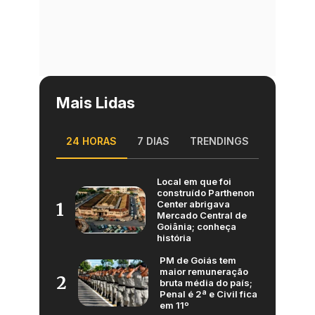
Mais Lidas
24 HORAS
7 DIAS
TRENDINGS
Local em que foi
construído Parthenon
Center abrigava
1
Mercado Central de
Goiânia; conheça
história
PM de Goiás tem
maior remuneração
2
bruta média do país;
Penal é 2ª e Civil fica
em 11º