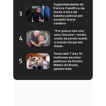
Superintendente da
Polícia Científica de
Goiás é alvo de
3
batalha judicial por
assédio moral
coletivo
“Por pouco não vira
uma chacina”, revela
4
irmão de jovem morto
a mando do pai em
Goiás
Goiás tem 7 das 10
melhores escolas
5
públicas de Ensino
Médio do Brasil,
aponta Ideb