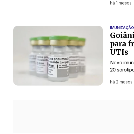
há 1 meses
IMUNIZAÇÃO
Goiâni
para f
UTIs
Novo imuni
20 sorotip
há 2 meses