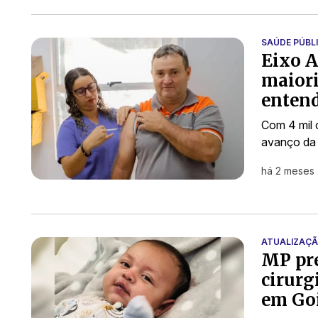
SAÚDE PÚBL
Eixo A
maiori
entend
Com 4 mil 
avanço da 
há 2 meses
ATUALIZAÇ
MP pre
cirurg
em Go