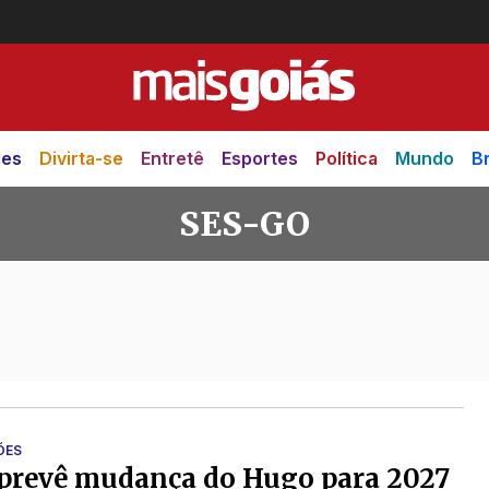
des
Divirta-se
Entretê
Esportes
Política
Mundo
Br
SES-GO
ÕES
prevê mudança do Hugo para 2027