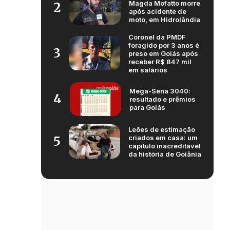
Magda Mofatto morre
2
após acidente de
moto, em Hidrolândia
Coronel da PMDF
foragido por 3 anos é
3
preso em Goiás após
receber R$ 847 mil
em salários
Mega-Sena 3040:
4
resultado e prêmios
para Goiás
Leões de estimação
criados em casa: um
5
capítulo inacreditável
da história de Goiânia