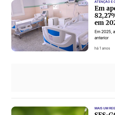
ATENÇÃO E 
Em ape
82,27%
em 20
Em 2025, 
anterior
há 1 anos
MAIS UM RE
SES-G