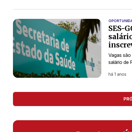
OPORTUNID
SES-GO
salári
inscre
Vagas são 
salário de
há 1 anos
PR