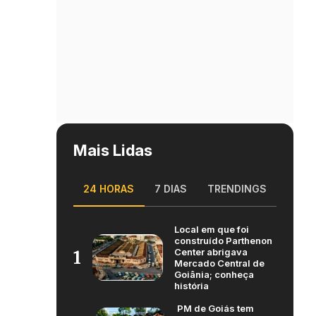
Mais Lidas
24 HORAS
7 DIAS
TRENDINGS
Local em que foi
construído Parthenon
Center abrigava
1
Mercado Central de
Goiânia; conheça
história
PM de Goiás tem