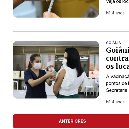
Veja os loc
há 4 anos
GOIÂNIA
Goiâni
contra
os loc
A vacinaçã
pontos de 
Secretaria
há 4 anos
ANTERIORES