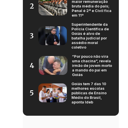
maior remuneração
2
bruta média do país;
Penal é 2ª e Civil fica
em 11º
Superintendente da
Polícia Científica de
Goiás é alvo de
3
batalha judicial por
assédio moral
coletivo
“Por pouco não vira
uma chacina”, revela
4
irmão de jovem morto
a mando do pai em
Goiás
Goiás tem 7 das 10
melhores escolas
5
públicas de Ensino
Médio do Brasil,
aponta Ideb