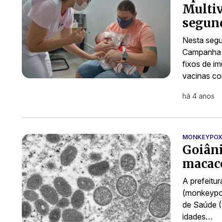
Multiv
segund
Nesta segu
Campanha d
fixos de im
vacinas c
há 4 anos
MONKEYPO
Goiâni
macaco
A prefeitu
(monkeypox
de Saúde (
idades…