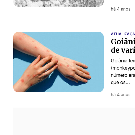
há 4 anos
ATUALIZAÇ
Goiâni
de var
Goiânia te
(monkeypox
número era 
que os…
há 4 anos