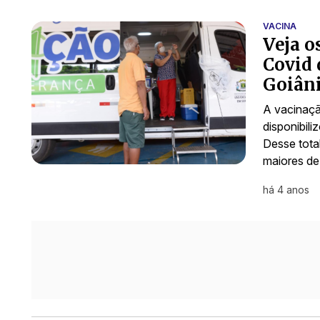
VACINA
Veja o
Covid 
Goiân
A vacinaçã
disponibil
Desse total
maiores d
há 4 anos