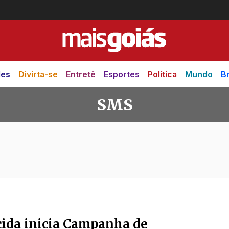
des
Divirta-se
Entretê
Esportes
Política
Mundo
Br
SMS
ida inicia Campanha de