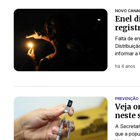
NOVO CANA
Enel d
regist
Falta de e
Distribuiçã
informar a 
há 4 anos
PREVENÇÃO
Veja o
neste 
A Secretar
que a popu