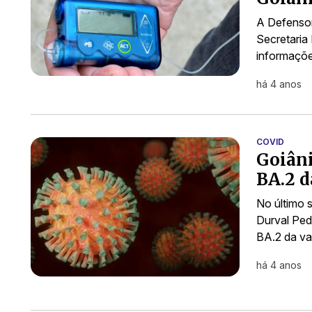
A Defensor
Secretaria
informaçõe
há 4 anos
COVID
Goiâni
BA.2 d
No último 
Durval Ped
BA.2 da va
há 4 anos