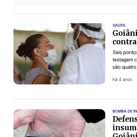
SAÚDE
Goiâni
contra
Seis ponto
testagem c
são quatro
há 4 anos
BOMBA DE I
Defens
insumo
Goiân