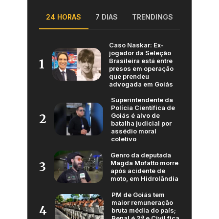
24 HORAS
7 DIAS
TRENDINGS
Caso Naskar: Ex-
jogador da Seleção
Brasileira está entre
1
presos em operação
que prendeu
advogada em Goiás
Superintendente da
Polícia Científica de
Goiás é alvo de
2
batalha judicial por
assédio moral
coletivo
Genro da deputada
Magda Mofatto morre
3
após acidente de
moto, em Hidrolândia
PM de Goiás tem
maior remuneração
4
bruta média do país;
Penal é 2ª e Civil fica