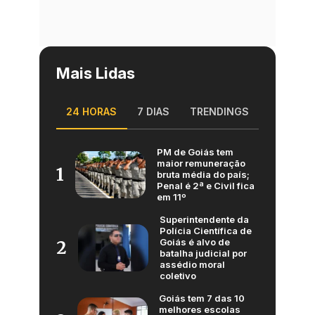
Mais Lidas
24 HORAS
7 DIAS
TRENDINGS
PM de Goiás tem
maior remuneração
1
bruta média do país;
Penal é 2ª e Civil fica
em 11º
Superintendente da
Polícia Científica de
Goiás é alvo de
2
batalha judicial por
assédio moral
coletivo
Goiás tem 7 das 10
melhores escolas