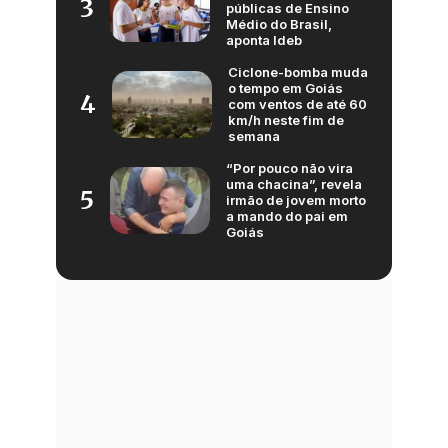
3
públicas de Ensino
Médio do Brasil,
aponta Ideb
Ciclone-bomba muda
o tempo em Goiás
4
com ventos de até 60
km/h neste fim de
semana
“Por pouco não vira
uma chacina”, revela
5
irmão de jovem morto
a mando do pai em
Goiás