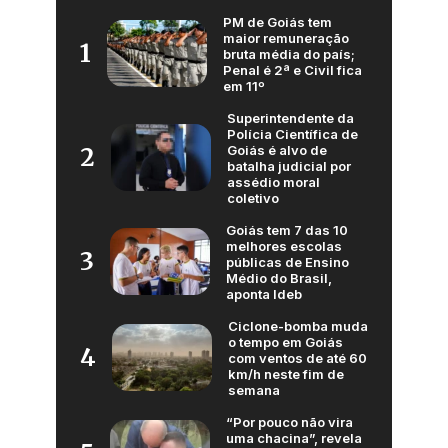
PM de Goiás tem
maior remuneração
1
bruta média do país;
Penal é 2ª e Civil fica
em 11º
Superintendente da
Polícia Científica de
Goiás é alvo de
2
batalha judicial por
assédio moral
coletivo
Goiás tem 7 das 10
melhores escolas
3
públicas de Ensino
Médio do Brasil,
aponta Ideb
Ciclone-bomba muda
o tempo em Goiás
4
com ventos de até 60
km/h neste fim de
semana
“Por pouco não vira
uma chacina”, revela