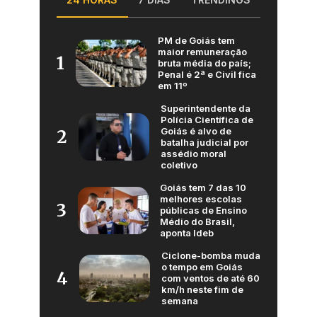
PM de Goiás tem
maior remuneração
1
bruta média do país;
Penal é 2ª e Civil fica
em 11º
Superintendente da
Polícia Científica de
Goiás é alvo de
2
batalha judicial por
assédio moral
coletivo
Goiás tem 7 das 10
melhores escolas
3
públicas de Ensino
Médio do Brasil,
aponta Ideb
Ciclone-bomba muda
o tempo em Goiás
4
com ventos de até 60
km/h neste fim de
semana