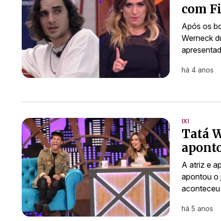
com F
Após os boa
Werneck du
apresentad
há 4 anos
IXI
Tatá W
apont
A atriz e 
apontou o 
aconteceu 
há 5 anos