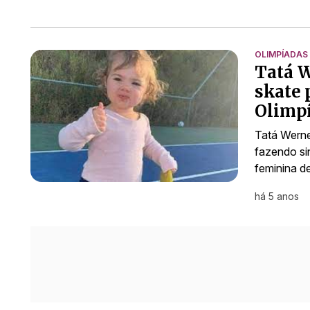
OLIMPÍADAS
Tatá W
skate
Olimp
Tatá Werne
fazendo si
feminina d
há 5 anos