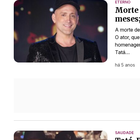
ETERNO
Morte 
meses
A morte de
O ator, qu
homenagens
Tatá…
há 5 anos
SAUDADE