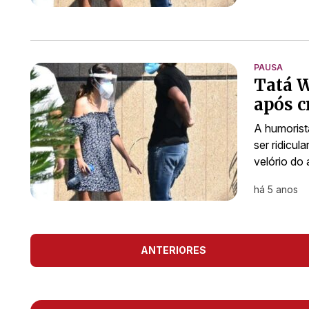
PAUSA
Tatá W
após c
A humorist
ser ridicul
velório do
há 5 anos
ANTERIORES