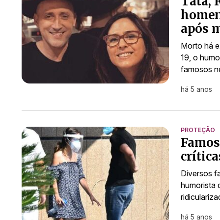
Tatá, 
homen
após 
Morto há e
19, o humo
famosos ne
há 5 anos
PROTEÇÃO
Famos
crític
Diversos f
humorista d
ridiculari
há 5 anos