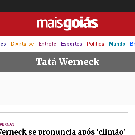
des
Divirta-se
Entretê
Esportes
Política
Mundo
Br
Tatá Werneck
ck
 PERNAS
erneck se pronuncia após ‘climão’