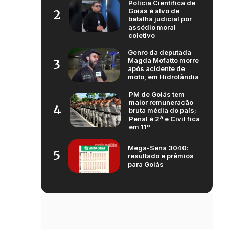
Polícia Científica de
Goiás é alvo de
2
batalha judicial por
assédio moral
coletivo
Genro da deputada
Magda Mofatto morre
3
após acidente de
moto, em Hidrolândia
PM de Goiás tem
maior remuneração
4
bruta média do país;
Penal é 2ª e Civil fica
em 11º
Mega-Sena 3040:
5
resultado e prêmios
para Goiás