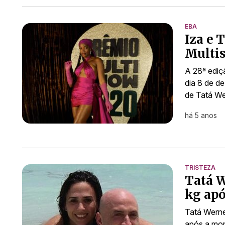
EBA
Iza e 
Multi
A 28ª ediç
dia 8 de d
de Tatá We
há 5 anos
TRISTEZA
Tatá W
kg apó
Tatá Werne
após a mor