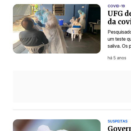
COVID-19
UFG de
da cov
Pesquisado
um teste qu
saliva. Os 
há 5 anos
SUSPEITAS
Govern