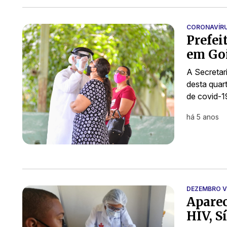
CORONAVÍR
Prefei
em Goi
A Secretari
desta quart
de covid-1
há 5 anos
DEZEMBRO 
Aparec
HIV, Sí