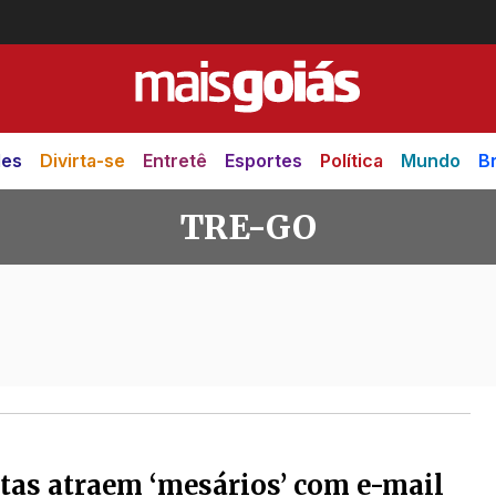
des
Divirta-se
Entretê
Esportes
Política
Mundo
Br
TRE-GO
tas atraem ‘mesários’ com e-mail