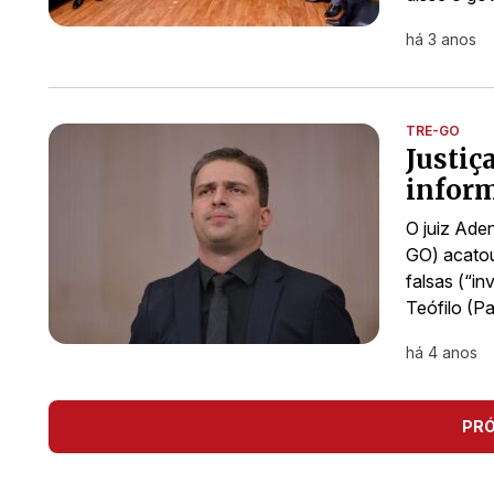
há 3 anos
TRE-GO
Justiç
inform
O juiz Aden
GO) acatou
falsas (“i
Teófilo (Pa
há 4 anos
PR