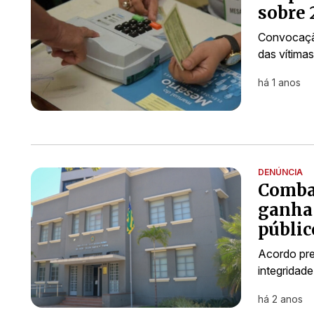
sobre 
Convocação
das vítimas
há 1 anos
DENÚNCIA
Combat
ganha 
públic
Acordo pre
integridade
há 2 anos