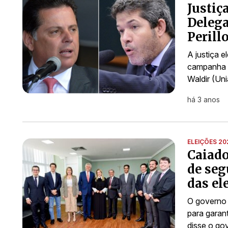
Justiç
Delega
Perill
A justiça e
campanha 
Waldir (Uni
há 3 anos
ELEIÇÕES 20
Caiado
de seg
das el
O governo 
para garant
disse o go