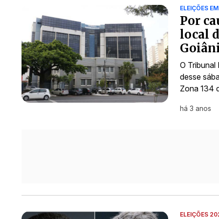
ELEIÇÕES EM
Por c
local 
Goiân
O Tribunal
desse sába
Zona 134 d
há 3 anos
ELEIÇÕES 20