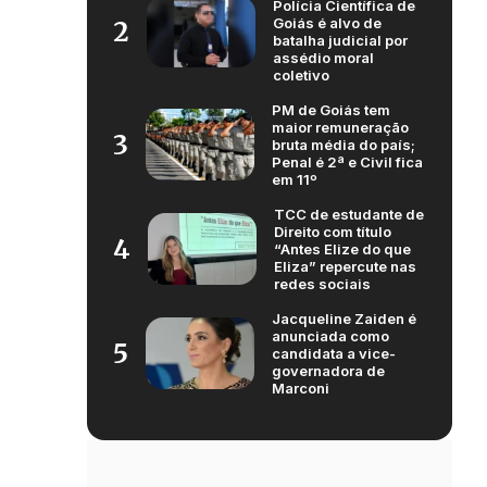
Polícia Científica de
Goiás é alvo de
2
batalha judicial por
assédio moral
coletivo
PM de Goiás tem
maior remuneração
3
bruta média do país;
Penal é 2ª e Civil fica
em 11º
TCC de estudante de
Direito com título
4
“Antes Elize do que
Eliza” repercute nas
redes sociais
Jacqueline Zaiden é
anunciada como
5
candidata a vice-
governadora de
Marconi