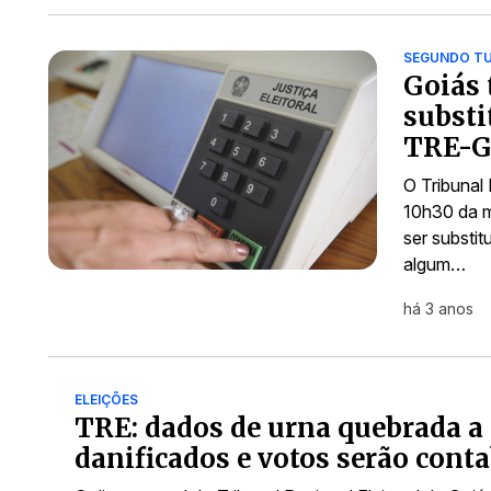
SEGUNDO TU
Goiás 
substi
TRE-
O Tribunal
10h30 da m
ser substi
algum…
há 3 anos
ELEIÇÕES
TRE: dados de urna quebrada a
danificados e votos serão cont