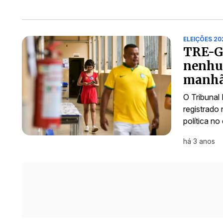
ELEIÇÕES 20
TRE-GO
nenhum
manhã
O Tribunal
registrado 
política n
há 3 anos