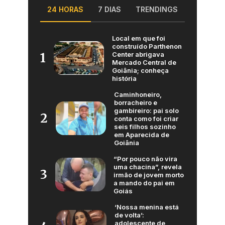
24 HORAS
7 DIAS
TRENDINGS
Local em que foi
construído Parthenon
Center abrigava
1
Mercado Central de
Goiânia; conheça
história
Caminhoneiro,
borracheiro e
gambireiro: pai solo
2
conta como foi criar
seis filhos sozinho
em Aparecida de
Goiânia
“Por pouco não vira
uma chacina”, revela
3
irmão de jovem morto
a mando do pai em
Goiás
‘Nossa menina está
de volta’:
adolescente de