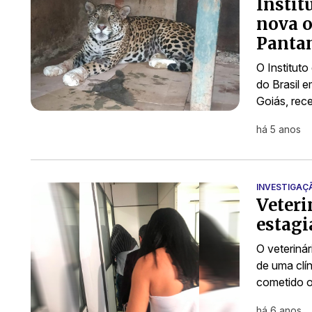
Instit
nova o
Panta
O Institut
do Brasil 
Goiás, rec
há 5 anos
INVESTIGAÇ
Veteri
estagi
O veterinár
de uma clí
cometido o
há 6 anos