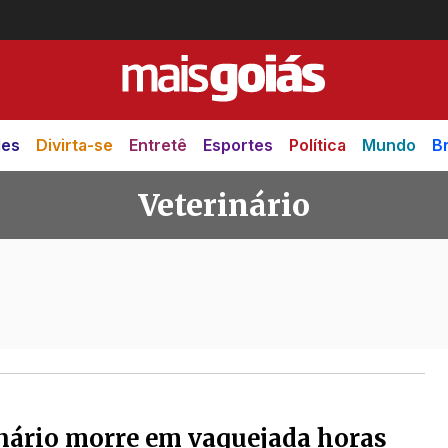
des
Divirta-se
Entretê
Esportes
Política
Mundo
Br
Veterinário
nário morre em vaquejada horas