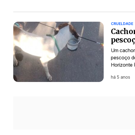
CRUELDADE
Cachor
pesco
Um cachorr
pescoço do 
Horizonte 
há 5 anos