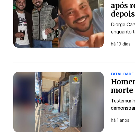
após r
depois
Diorge Car
enquanto t
há 19 dias
FATALIDADE
Homem 
morte 
Testemunha
demonstran
há 1 anos