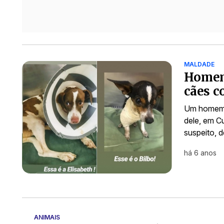
MALDADE
Homem 
cães c
Um homem f
dele, em Cu
suspeito, 
há 6 anos
ANIMAIS