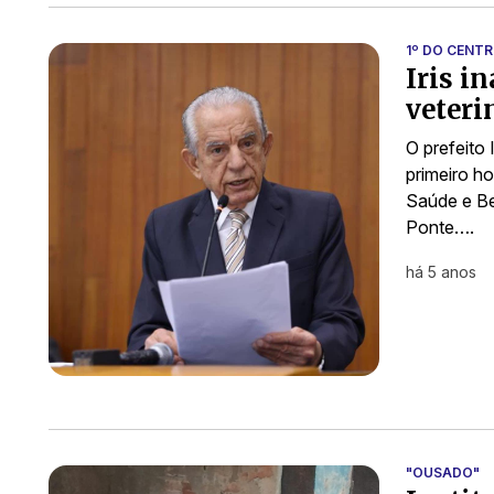
1º DO CENT
Iris i
veteri
O prefeito 
primeiro ho
Saúde e Be
Ponte….
há 5 anos
"OUSADO"