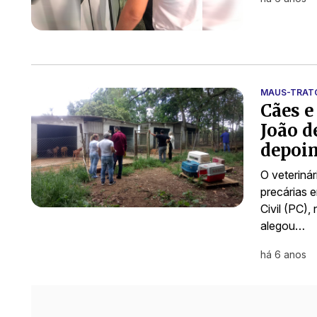
MAUS-TRAT
Cães e
João d
depoi
O veteriná
precárias 
Civil (PC),
alegou…
há 6 anos