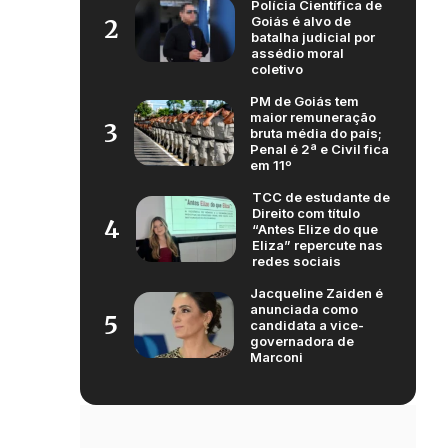
Polícia Científica de
Goiás é alvo de
2
batalha judicial por
assédio moral
coletivo
PM de Goiás tem
maior remuneração
3
bruta média do país;
Penal é 2ª e Civil fica
em 11º
TCC de estudante de
Direito com título
4
“Antes Elize do que
Eliza” repercute nas
redes sociais
Jacqueline Zaiden é
anunciada como
5
candidata a vice-
governadora de
Marconi